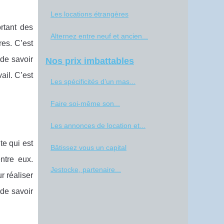
Les locations étrangères
rtant des
Alternez entre neuf et ancien...
es. C’est
 de savoir
Nos prix imbattables
ail. C’est
Les spécificités d’un mas...
Faire soi-même son...
Les annonces de location et...
te qui est
Bâtissez vous un capital
ntre eux.
Jestocke, partenaire...
r réaliser
 de savoir