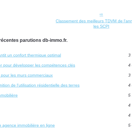
Classement des meilleurs TDVM de l'an
les SCPI
récentes parutions db-immo.fr.
tit un confort thermique optimal
3 
er pour développer les compétences clés
4 
e pour les murs commerciaux
3 
ion de l'utilisation résidentielle des terres
4 
mmobilière
5 
4 
4 
e agence immobilière en ligne
5 