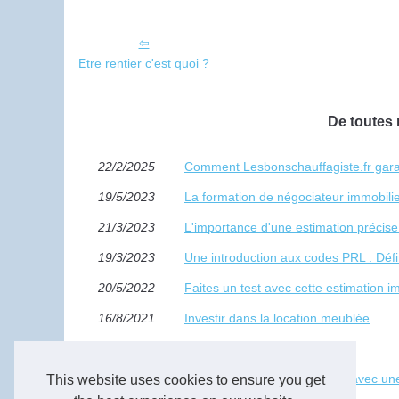
Etre rentier c'est quoi ?
De toutes 
22/2/2025
Comment Lesbonschauffagiste.fr garan
19/5/2023
La formation de négociateur immobili
21/3/2023
L'importance d'une estimation précis
19/3/2023
Une introduction aux codes PRL : Définit
20/5/2022
Faites un test avec cette estimation i
16/8/2021
Investir dans la location meublée
28/4/2021
Les locations étrangères
29/3/2021
Alternez entre neuf et ancien avec un
This website uses cookies to ensure you get