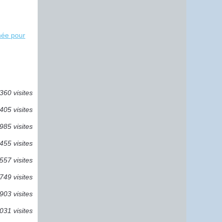
née pour
360 visites
405 visites
985 visites
455 visites
557 visites
749 visites
903 visites
031 visites