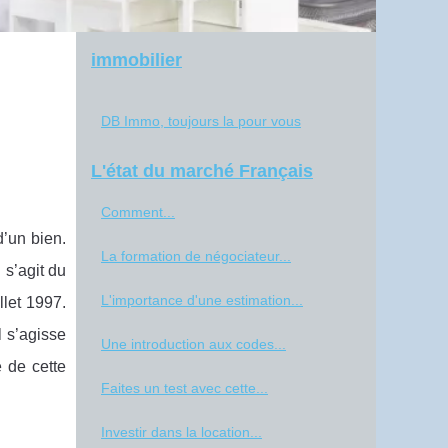
immobilier
DB Immo, toujours la pour vous
L'état du marché Français
Comment...
d’un bien.
La formation de négociateur...
 s’agit du
L'importance d'une estimation...
llet 1997.
l s’agisse
Une introduction aux codes...
 de cette
Faites un test avec cette...
Investir dans la location...